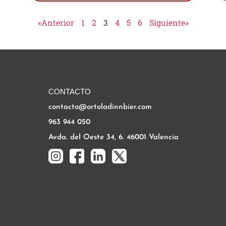
«Anterior
1
2
3
4
5
6
Siguiente»
CONTACTO
contacto@ortoladinnbier.com
963 944 050
Avda. del Oeste 34, 6. 46001 Valencia