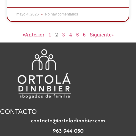
mayo 4, 2026
No hay comentarios
«Anterior
1
2
3
4
5
6
Siguiente»
CONTACTO
contacto@ortoladinnbier.com
963 944 050