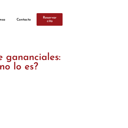
Reservar
nsa
Contacto
cita
e gananciales:
no lo es?