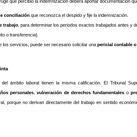
nyuge que percibió la indemnización deberá aportar documentación que
de conciliación
que reconozca el despido y fije la indemnización.
e trabajo
, para determinar los periodos exactos trabajados antes y d
ito o transferencia).
de los servicios, puede ser necesario solicitar una
pericial contable o
inta
 del ámbito laboral tienen la misma calificación. El Tribunal 
ños personales
,
vulneración de derechos fundamentales
o
pr
al, porque no derivan directamente del trabajo en sentido económico