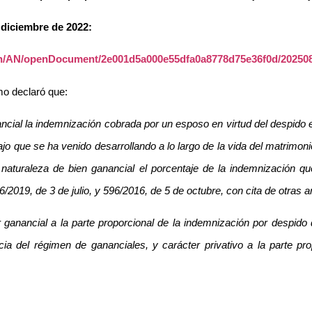
 diciembre de 2022:
rch/AN/openDocument/2e001d5a000e55dfa0a8778d75e36f0d/20250
mo declaró que:
nancial la indemnización cobrada por un esposo en virtud del despido
jo que se ha venido desarrollando a lo largo de la vida del matrimonio
a naturaleza de bien ganancial el porcentaje de la indemnización q
/2019, de 3 de julio, y 596/2016, de 5 de octubre, con cita de otras an
r ganancial a la parte proporcional de la indemnización por despid
cia del régimen de gananciales, y carácter privativo a la parte pr